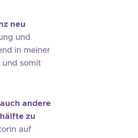
nz neu
fung und
end in meiner
 und somit
, auch andere
hälfte zu
orin auf