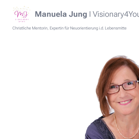
Manuela Jung
I Visionary4Yo
Christliche Mentorin, Expertin für Neuorientierung i.d. Lebensmitte
Lebensmitte Lebensmitte i IERUNGtte mit Spaß und ERFOLG