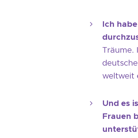
I
ch habe
durchzus
Träume. 
deutsche
weltweit 
Und es i
Frauen b
unterstü