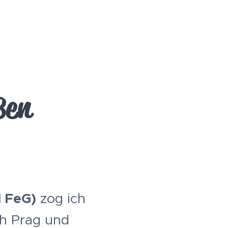
ßen
d FeG)
zog ich
ch Prag und