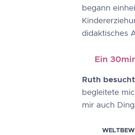
begann einheim
Kindererziehu
didaktisches 
Ein 30mi
Ruth besuch
begleitete mi
mir auch Dinge
WELTBEWE