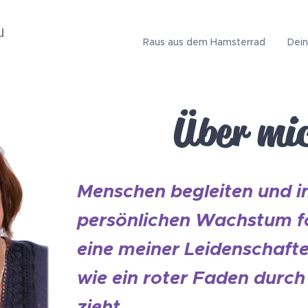
u
Raus aus dem Hamsterrad
Dein
Über mi
Menschen begleiten und i
persönlichen Wachstum fö
eine meiner Leidenschafte
wie ein roter Faden durc
zieht.