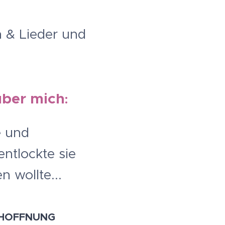
n & Lieder und
über mich
:
e und
ntlockte sie
n wollte...
 HOFFNUNG