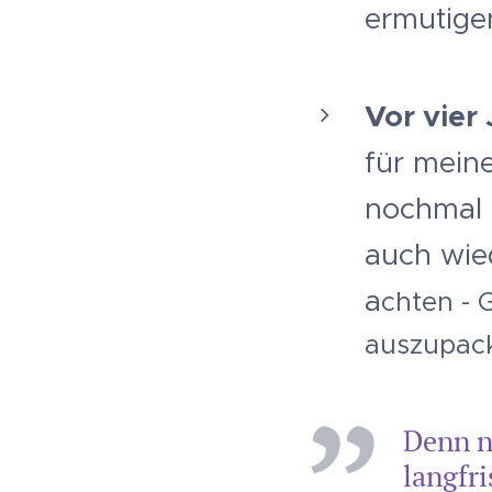
ermutige
Vor vier
für meine
nochmal 
auch wie
a
chten - 
auszupac
Denn n
langfri