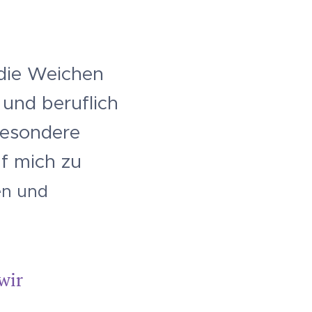
 die Weichen
 und beruflich
besondere
f mich zu
en und
wir