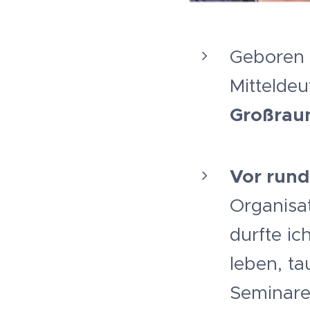
Geboren 
Mittelde
Großrau
Vor rund
Organisat
durfte ic
leben, t
Seminaren