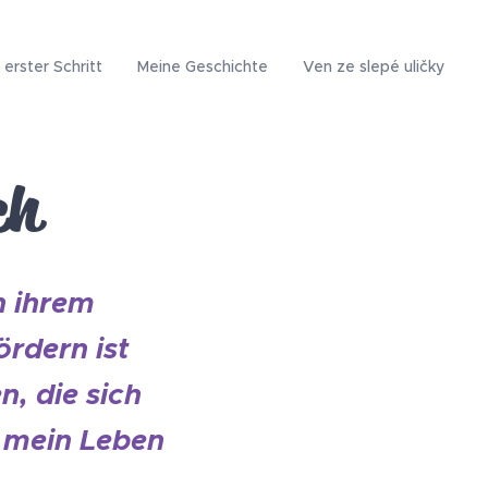
 erster Schritt
Meine Geschichte
Ven ze slepé uličky
ch
n ihrem
rdern ist
n, die sich
h mein Leben