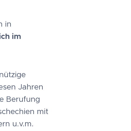
 in
ich im
nützige
iesen Jahren
te Berufung
schechien mit
rn u.v.m.