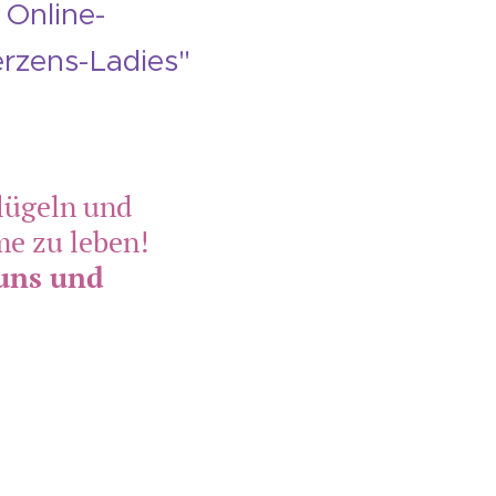
 Online-
rzens-Ladies"
lügeln und
me zu leben!
 uns und