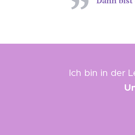
Dann bist 
Ich bin in der
Un