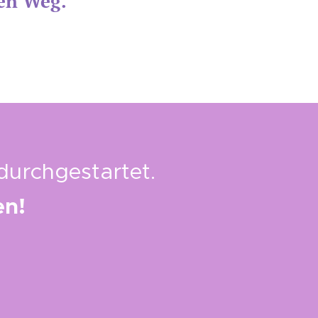
den Weg.
durchgestartet.
en!