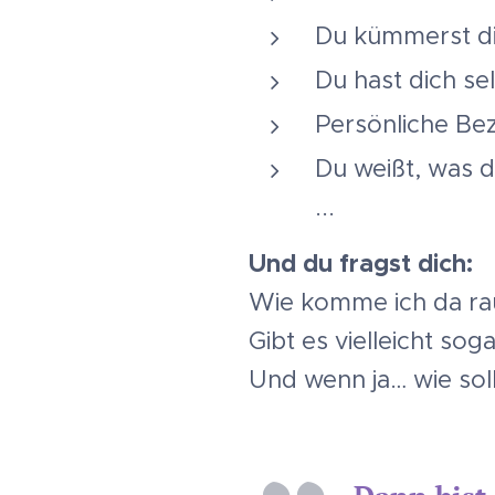
Du kümmerst dic
Du hast dich sel
Persönliche Bez
Du weißt, was du
...
Und du fragst dich:
Wie komme ich da ra
Gibt es vielleicht so
Und wenn ja… wie sol