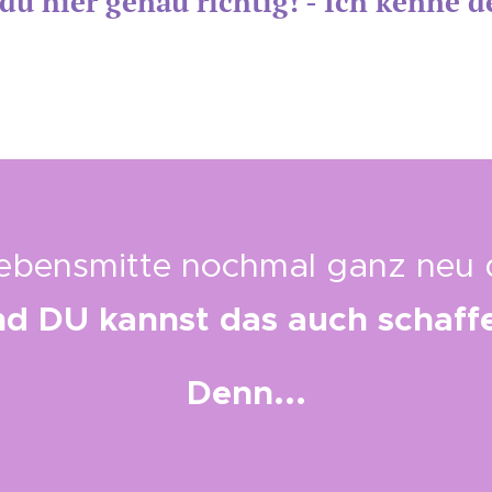
du hier genau richtig! - Ich kenne 
 Lebensmitte nochmal ganz neu 
d DU kannst das auch schaff
Denn...