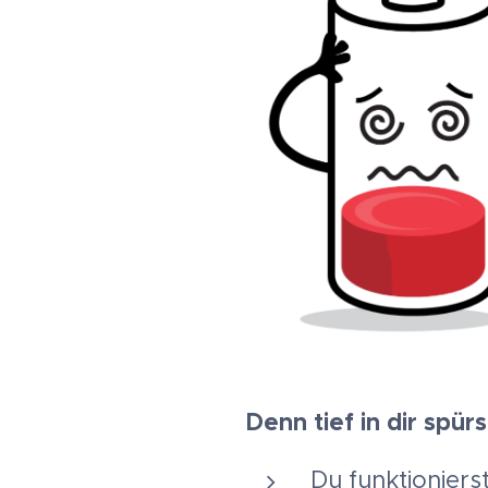
Denn tief in dir spür
Du funktionierst