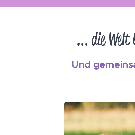
... die Wel
Und gemeinsa