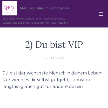
Manuela Jung
I Visionary4You
Christliche Mentorin, Expertin für Neuorientierung i.d.
Lebensmitte Lebensmitte Lebensmitte i IERUNGtte mit
Spaß und ERFOLG
2) Du bist VIP
26.03.2025
Du bist der wichtigste Mensch in deinem Leben!
Nur wenn es dir selbst gutgeht, kannst du
langfristig auch gut für andere dasein.