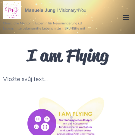
Manuela Jung
I Visionary4You
Christliche Mentorin, Expertin für Neuorientierung i.d.
Lebensmitte Lebensmitte Lebensmitte i IERUNGtte mit
Spaß und ERFOLG
I am Flying
Vložte svůj text...